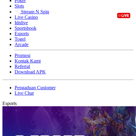
Poker
Slots
Stream N Spin
Live Casino
Idnlive
Sportsbook
Esports
Togel
Arcade
Promosi
Kontak Kami
Referral
Download APK
Pengaduan Customer
Live Chat
Esports