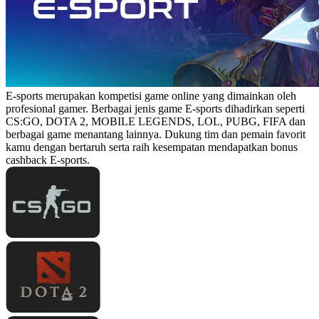
E-sports merupakan kompetisi game online yang dimainkan oleh
profesional gamer. Berbagai jenis game E-sports dihadirkan seperti
CS:GO, DOTA 2, MOBILE LEGENDS, LOL, PUBG, FIFA dan
berbagai game menantang lainnya. Dukung tim dan pemain favorit
kamu dengan bertaruh serta raih kesempatan mendapatkan bonus
cashback E-sports.